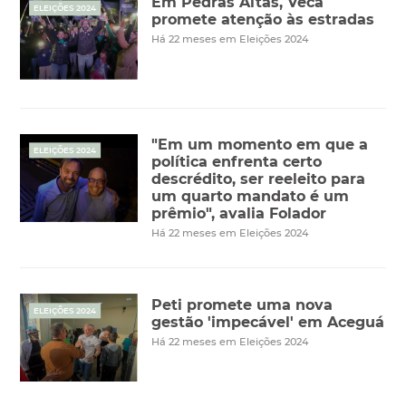
Em Pedras Altas, Veca
ELEIÇÕES 2024
promete atenção às estradas
Há 22 meses em Eleições 2024
"Em um momento em que a
ELEIÇÕES 2024
política enfrenta certo
descrédito, ser reeleito para
um quarto mandato é um
prêmio", avalia Folador
Há 22 meses em Eleições 2024
Peti promete uma nova
ELEIÇÕES 2024
gestão 'impecável' em Aceguá
Há 22 meses em Eleições 2024