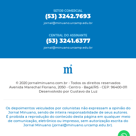
SETOR COMERCIAL
(53) 3242.7693
jornal@minuano.urcamp.edu.br
CENTRAL DO ASSINANTE
(53) 3241.6377
jornal@minuano.urcamp.edu.br
© 2020 jornalminuano.com.br - Todos os direitos reservados
Avenida Marechal Floriano, 2050 - Centro - Bagé/RS - CEP: 96400-011
Desenvolvido por Gustavo da Luz
Os depoimentos veiculados por colunistas não expressam a opinião do
Jornal Minuano, sendo de inteira responsabilidade de seus autores.
É proibida a reprodução do conteúdo desta página em qualquer meio
de comunicação, eletrônico ou impresso, sem autorização escrita do
Jornal Minuano (jornal@minuano.urcamp.edu.br).