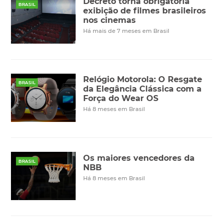
Decreto torna obrigatória
BRASIL
exibição de filmes brasileiros
nos cinemas
Há mais de 7 meses em Brasil
Relógio Motorola: O Resgate
BRASIL
da Elegância Clássica com a
Força do Wear OS
Há 8 meses em Brasil
Os maiores vencedores da
BRASIL
NBB
Há 8 meses em Brasil