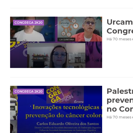
Urcamp
CONGREGA 2K20
Congr
Há 70 meses
Palest
CONGREGA 2K20
preven
no Co
Há 70 meses