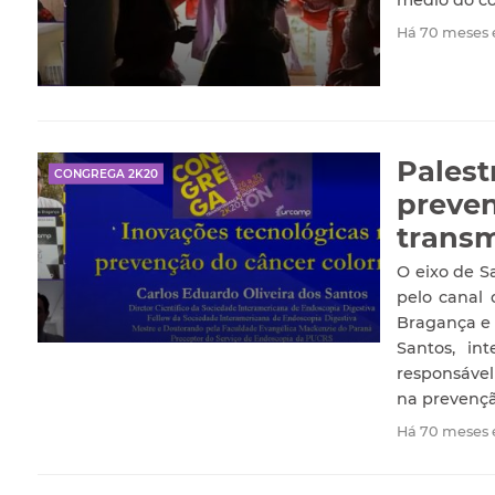
Há 70 meses
Palest
CONGREGA 2K20
preven
trans
O eixo de S
pelo canal
Bragança e 
Santos, in
responsável
na prevençã
Há 70 meses