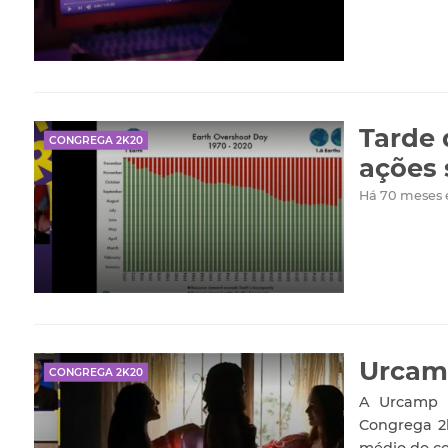
Tarde 
CONGREGA 2K20
ações 
Há 70 meses
Urcamp
CONGREGA 2K20
A Urcamp r
Congrega 2k
médio do co