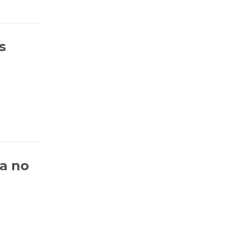
s
a no