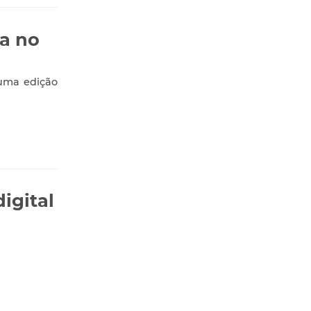
a no
 uma edição
igital