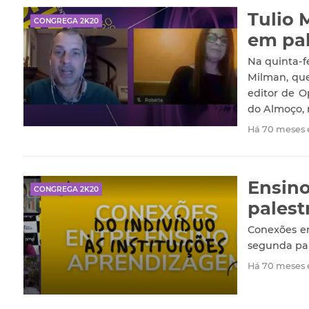
Tulio 
CONGREGA 2K20
em pal
Na quinta-f
Milman, que
editor de O
do Almoço, 
Há 70 meses
Ensino
CONGREGA 2K20
palest
Conexões en
segunda pal
Há 70 meses