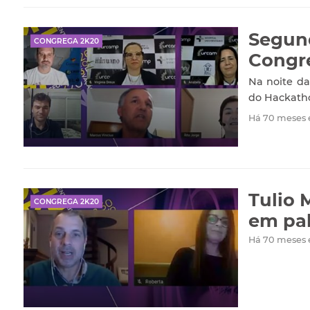
Segund
CONGREGA 2K20
Congr
Na noite da
do Hackath
Há 70 meses
Tulio 
CONGREGA 2K20
em pal
Há 70 meses