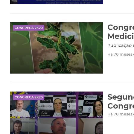
Congre
CONGREGA 2K20
Medici
Publicação 
Há 70 meses
Segund
CONGREGA 2K20
Congr
Há 70 meses