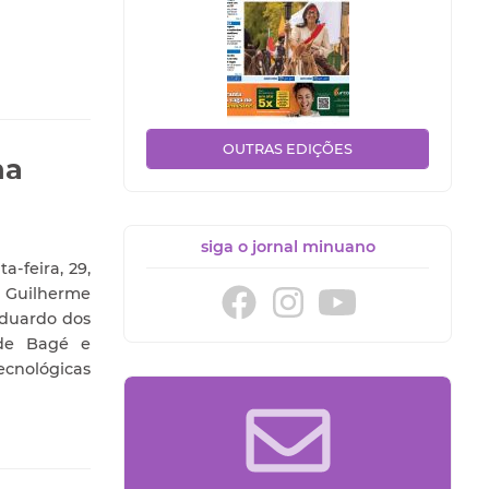
OUTRAS EDIÇÕES
na
siga o jornal minuano
a-feira, 29,
. Guilherme
Eduardo dos
 de Bagé e
ecnológicas