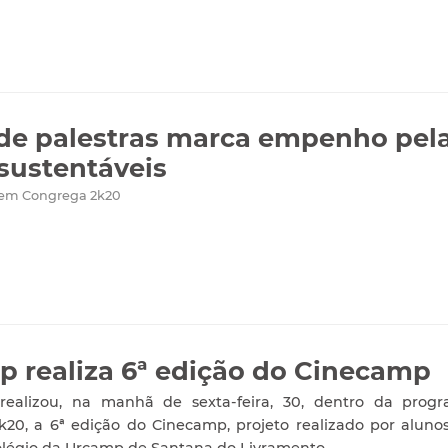
de palestras marca empenho pel
sustentáveis
 em Congrega 2k20
 realiza 6ª edição do Cinecamp
ealizou, na manhã de sexta-feira, 30, dentro da prog
20, a 6ª edição do Cinecamp, projeto realizado por aluno
légio da Urcamp de Santana do Livramento.