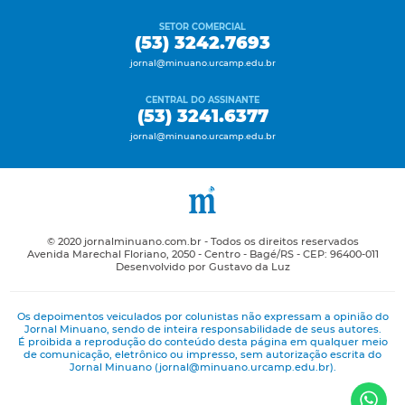
SETOR COMERCIAL
(53) 3242.7693
jornal@minuano.urcamp.edu.br
CENTRAL DO ASSINANTE
(53) 3241.6377
jornal@minuano.urcamp.edu.br
© 2020 jornalminuano.com.br - Todos os direitos reservados
Avenida Marechal Floriano, 2050 - Centro - Bagé/RS - CEP: 96400-011
Desenvolvido por Gustavo da Luz
Os depoimentos veiculados por colunistas não expressam a opinião do
Jornal Minuano, sendo de inteira responsabilidade de seus autores.
É proibida a reprodução do conteúdo desta página em qualquer meio
de comunicação, eletrônico ou impresso, sem autorização escrita do
Jornal Minuano (jornal@minuano.urcamp.edu.br).