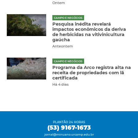
Ontem
CAMPO E NEGÓCIOS
Pesquisa inédita revelará
impactos econômicos da deriva
de herbicidas na vitivinicultura
gaúcha
Anteontem
CAMPO E NEGÓCIOS
Programa da Arco registra alta na
receita de propriedades com lã
certificada
Há 4 dias
PLANTÃO 24 HORAS
(53) 9167-1673
jornal@minuano.urcamp.edu.br