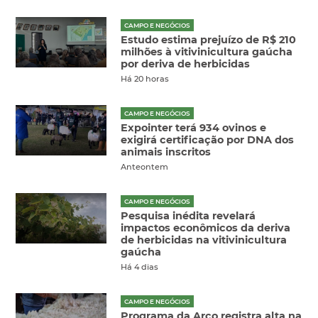
CAMPO E NEGÓCIOS
Estudo estima prejuízo de R$ 210
milhões à vitivinicultura gaúcha
por deriva de herbicidas
Há 20 horas
CAMPO E NEGÓCIOS
Expointer terá 934 ovinos e
exigirá certificação por DNA dos
animais inscritos
Anteontem
CAMPO E NEGÓCIOS
Pesquisa inédita revelará
impactos econômicos da deriva
de herbicidas na vitivinicultura
gaúcha
Há 4 dias
CAMPO E NEGÓCIOS
Programa da Arco registra alta na