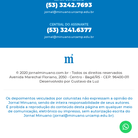
(53) 3242.7693
jornal@minuano.urcamp.edu.br
CENTRAL DO ASSINANTE
(53) 3241.6377
jornal@minuano.urcamp.edu.br
© 2020 jornalminuano.com.br - Todos os direitos reservados
Avenida Marechal Floriano, 2050 - Centro - Bagé/RS - CEP: 96400-011
Desenvolvido por Gustavo da Luz
Os depoimentos veiculados por colunistas não expressam a opinião do
Jornal Minuano, sendo de inteira responsabilidade de seus autores.
É proibida a reprodução do conteúdo desta página em qualquer meio
de comunicação, eletrônico ou impresso, sem autorização escrita do
Jornal Minuano (jornal@minuano.urcamp.edu.br).