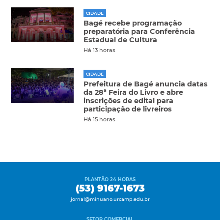
CIDADE
Bagé recebe programação
preparatória para Conferência
Estadual de Cultura
Há 13 horas
CIDADE
Prefeitura de Bagé anuncia datas
da 28ª Feira do Livro e abre
inscrições de edital para
participação de livreiros
Há 15 horas
PLANTÃO 24 HORAS
(53) 9167-1673
jornal@minuano.urcamp.edu.br
SETOR COMERCIAL