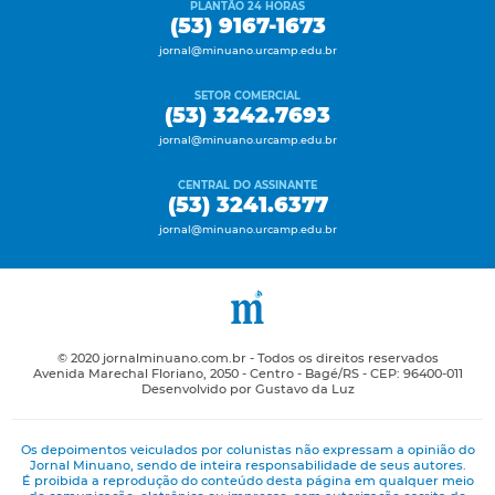
PLANTÃO 24 HORAS
(53) 9167-1673
jornal@minuano.urcamp.edu.br
SETOR COMERCIAL
(53) 3242.7693
jornal@minuano.urcamp.edu.br
CENTRAL DO ASSINANTE
(53) 3241.6377
jornal@minuano.urcamp.edu.br
© 2020 jornalminuano.com.br - Todos os direitos reservados
Avenida Marechal Floriano, 2050 - Centro - Bagé/RS - CEP: 96400-011
Desenvolvido por Gustavo da Luz
Os depoimentos veiculados por colunistas não expressam a opinião do
Jornal Minuano, sendo de inteira responsabilidade de seus autores.
É proibida a reprodução do conteúdo desta página em qualquer meio