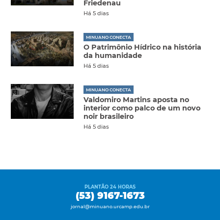
Friedenau
Há 5 dias
MINUANO CONECTA
O Patrimônio Hídrico na história
da humanidade
Há 5 dias
MINUANO CONECTA
Valdomiro Martins aposta no
interior como palco de um novo
noir brasileiro
Há 5 dias
PLANTÃO 24 HORAS
(53) 9167-1673
jornal@minuano.urcamp.edu.br