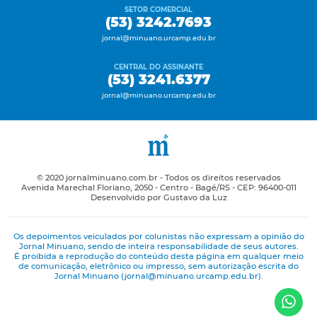
SETOR COMERCIAL
(53) 3242.7693
jornal@minuano.urcamp.edu.br
CENTRAL DO ASSINANTE
(53) 3241.6377
jornal@minuano.urcamp.edu.br
© 2020 jornalminuano.com.br - Todos os direitos reservados
Avenida Marechal Floriano, 2050 - Centro - Bagé/RS - CEP: 96400-011
Desenvolvido por Gustavo da Luz
Os depoimentos veiculados por colunistas não expressam a opinião do
Jornal Minuano, sendo de inteira responsabilidade de seus autores.
É proibida a reprodução do conteúdo desta página em qualquer meio
de comunicação, eletrônico ou impresso, sem autorização escrita do
Jornal Minuano (jornal@minuano.urcamp.edu.br).