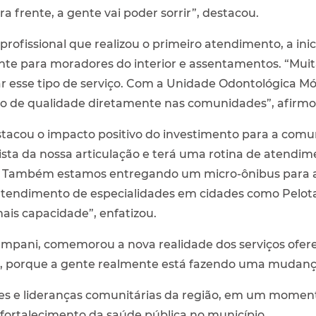
ara frente, a gente vai poder sorrir”, destacou.
 profissional que realizou o primeiro atendimento, a in
nte para moradores do interior e assentamentos. “Muit
ar esse tipo de serviço. Com a Unidade Odontológica M
o de qualidade diretamente nas comunidades”, afirmo
tacou o impacto positivo do investimento para a comu
ta da nossa articulação e terá uma rotina de atendime
s. Também estamos entregando um micro-ônibus para 
tendimento de especialidades em cidades como Pelota
ais capacidade”, enfatizou.
ampani, comemorou a nova realidade dos serviços oferec
la, porque a gente realmente está fazendo uma mudança
es e lideranças comunitárias da região, em um momen
fortalecimento da saúde pública no município.