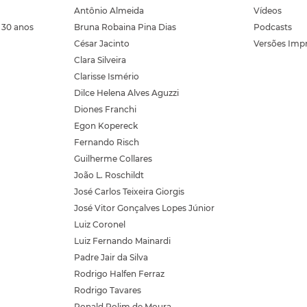
Antônio Almeida
Vídeos
 30 anos
Bruna Robaina Pina Dias
Podcasts
César Jacinto
Versões Imp
Clara Silveira
Clarisse Ismério
Dilce Helena Alves Aguzzi
Diones Franchi
Egon Kopereck
Fernando Risch
Guilherme Collares
João L. Roschildt
José Carlos Teixeira Giorgis
José Vitor Gonçalves Lopes Júnior
Luiz Coronel
Luiz Fernando Mainardi
Padre Jair da Silva
Rodrigo Halfen Ferraz
Rodrigo Tavares
Ronald Rolim de Moura