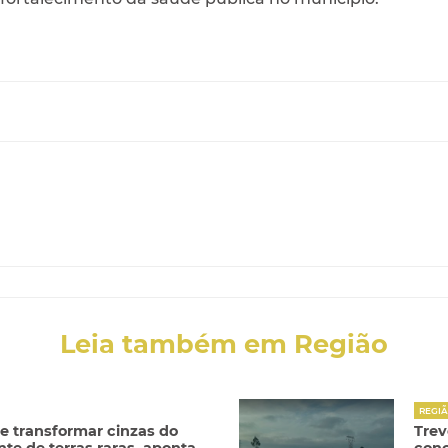
Leia também em Região
REGI
e transformar cinzas do
Trev