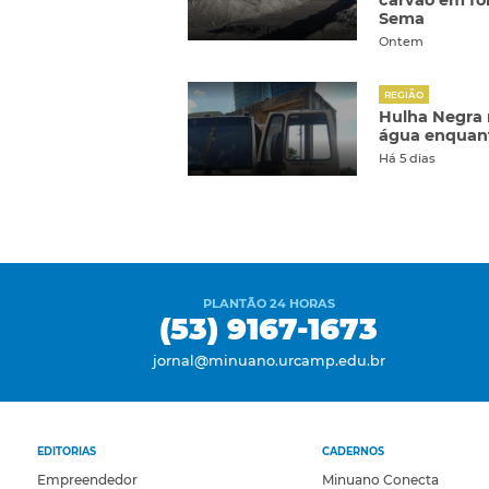
carvão em fon
Sema
Ontem
REGIÃO
Hulha Negra
água enquant
Há 5 dias
PLANTÃO 24 HORAS
(53) 9167-1673
jornal@minuano.urcamp.edu.br
EDITORIAS
CADERNOS
Empreendedor
Minuano Conecta