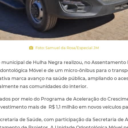
Foto: Samuel da Rosa/Especial JM
ção municipal de Hulha Negra realizou, no Assentamento
dontológica Móvel e de um micro-ônibus para o transpo
iativa marca avanço na saúde pública, ampliando o aces
almente nas comunidades do interior.
dos por meio do Programa de Aceleração do Crescimen
stimento mais de R$ 1,1 milhão em novos veículos par
cretaria de Saúde, com participação da Secretaria de
tamento de Projetos. A Unidade Odontológica Móvel p