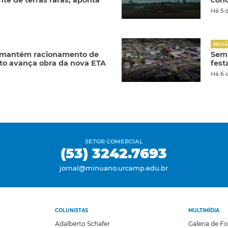
te de terras raras, aponta
conc
Há 5 
REGI
 mantém racionamento de
Sema
o avança obra da nova ETA
fest
Há 6 
SETOR COMERCIAL
(53) 3242.7693
jornal@minuano.urcamp.edu.br
COLUNISTAS
MULTIMÍDIA
Adalberto Schafer
Galeria de F