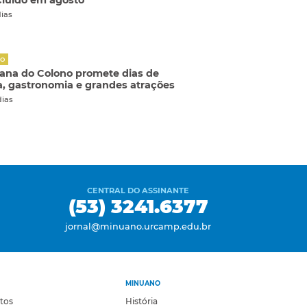
luído em agosto
dias
ÃO
na do Colono promete dias de
a, gastronomia e grandes atrações
dias
CENTRAL DO ASSINANTE
(53) 3241.6377
jornal@minuano.urcamp.edu.br
MINUANO
otos
História