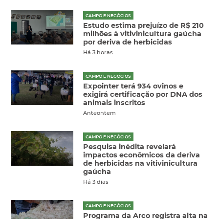
CAMPO E NEGÓCIOS
Estudo estima prejuízo de R$ 210
milhões à vitivinicultura gaúcha
por deriva de herbicidas
Há 3 horas
CAMPO E NEGÓCIOS
Expointer terá 934 ovinos e
exigirá certificação por DNA dos
animais inscritos
Anteontem
CAMPO E NEGÓCIOS
Pesquisa inédita revelará
impactos econômicos da deriva
de herbicidas na vitivinicultura
gaúcha
Há 3 dias
CAMPO E NEGÓCIOS
Programa da Arco registra alta na