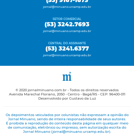
(53) 9167-1673
jornal@minuano.urcamp.edu.br
SETOR COMERCIAL
(53) 3242.7693
jornal@minuano.urcamp.edu.br
CENTRAL DO ASSINANTE
(53) 3241.6377
jornal@minuano.urcamp.edu.br
© 2020 jornalminuano.com.br - Todos os direitos reservados
Avenida Marechal Floriano, 2050 - Centro - Bagé/RS - CEP: 96400-011
Desenvolvido por Gustavo da Luz
Os depoimentos veiculados por colunistas não expressam a opinião do
Jornal Minuano, sendo de inteira responsabilidade de seus autores.
É proibida a reprodução do conteúdo desta página em qualquer meio
de comunicação, eletrônico ou impresso, sem autorização escrita do
Jornal Minuano (jornal@minuano.urcamp.edu.br).