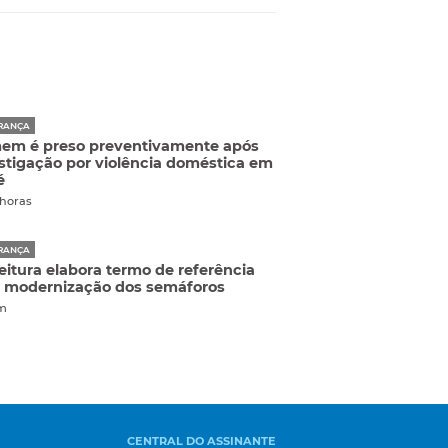
RANÇA
em é preso preventivamente após
stigação por violência doméstica em
é
 horas
RANÇA
eitura elabora termo de referência
 modernização dos semáforos
m
CENTRAL DO ASSINANTE