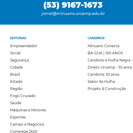
(53) 9167-1673
jornal@minuano.urcamp.edu.br
EDITORIAS
CADERNOS
Empreendedor
Minuano Conecta
Social
BA-GUA | 100 ANOS
Segurança
Candiota e Hulha Negra -
Cidade
Direito Urcamp - 55 anos
Brasil
Candiota: 33 anos
Estado
Sabor da Hulha
Região
Projeto & Construção
Fogo Cruzado
Saúde
Máquinas e Motores
Esportes
Campo e Negócios
Congrega 2k20