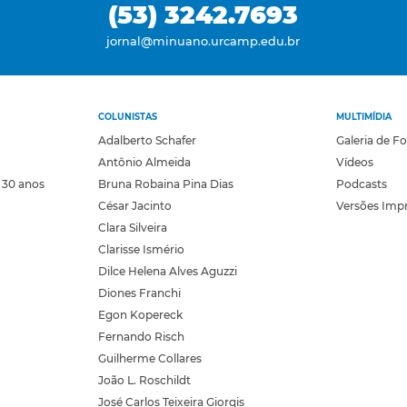
(53) 3242.7693
jornal@minuano.urcamp.edu.br
COLUNISTAS
MULTIMÍDIA
Adalberto Schafer
Galeria de F
Antônio Almeida
Vídeos
 30 anos
Bruna Robaina Pina Dias
Podcasts
César Jacinto
Versões Imp
Clara Silveira
Clarisse Ismério
Dilce Helena Alves Aguzzi
Diones Franchi
Egon Kopereck
Fernando Risch
Guilherme Collares
João L. Roschildt
José Carlos Teixeira Giorgis