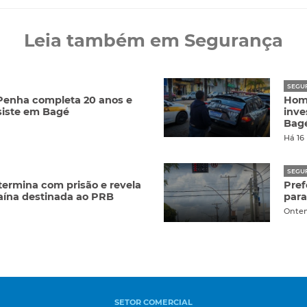
Leia também em Segurança
SEGU
 Penha completa 20 anos e
Hom
siste em Bagé
inve
Bag
Há 16
SEGU
termina com prisão e revela
Pref
aína destinada ao PRB
para
Onte
SETOR COMERCIAL