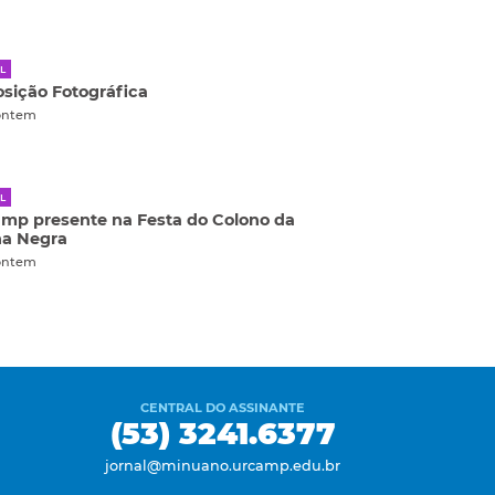
L
sição Fotográfica
ontem
L
mp presente na Festa do Colono da
ha Negra
ontem
CENTRAL DO ASSINANTE
(53) 3241.6377
jornal@minuano.urcamp.edu.br