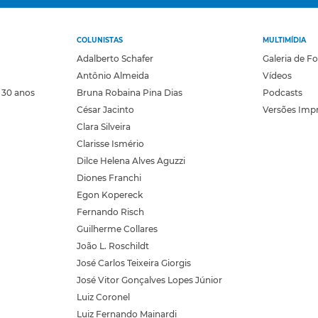
COLUNISTAS
MULTIMÍDIA
Adalberto Schafer
Galeria de F
Antônio Almeida
Vídeos
 30 anos
Bruna Robaina Pina Dias
Podcasts
César Jacinto
Versões Imp
Clara Silveira
Clarisse Ismério
Dilce Helena Alves Aguzzi
Diones Franchi
Egon Kopereck
Fernando Risch
Guilherme Collares
João L. Roschildt
José Carlos Teixeira Giorgis
José Vitor Gonçalves Lopes Júnior
Luiz Coronel
Luiz Fernando Mainardi