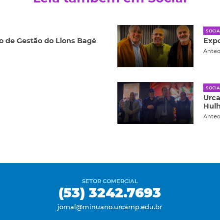
SOCIA
 de Gestão do Lions Bagé
Expo
Ante
SOCIA
Urca
Hul
Ante
SETOR COMERCIAL
(53) 3242.7693
jornal@minuano.urcamp.edu.br