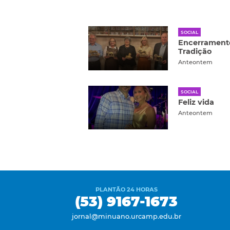
SOCIAL
Encerramento
Tradição
Anteontem
SOCIAL
Feliz vida
Anteontem
PLANTÃO 24 HORAS
(53) 9167-1673
jornal@minuano.urcamp.edu.br