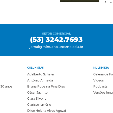
Ante
SETOR COMERCIAL
(53) 3242.7693
jornal@minuano.urcamp.edu.br
COLUNISTAS
MULTIMÍDIA
Adalberto Schafer
Galeria de F
Antônio Almeida
Vídeos
 30 anos
Bruna Robaina Pina Dias
Podcasts
César Jacinto
Versões Imp
Clara Silveira
Clarisse Ismério
Dilce Helena Alves Aguzzi