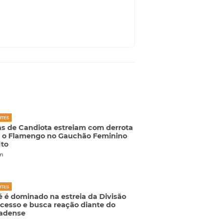
RTES
s de Candiota estreiam com derrota
 o Flamengo no Gauchão Feminino
to
m
RTES
 é dominado na estreia da Divisão
cesso e busca reação diante do
eadense