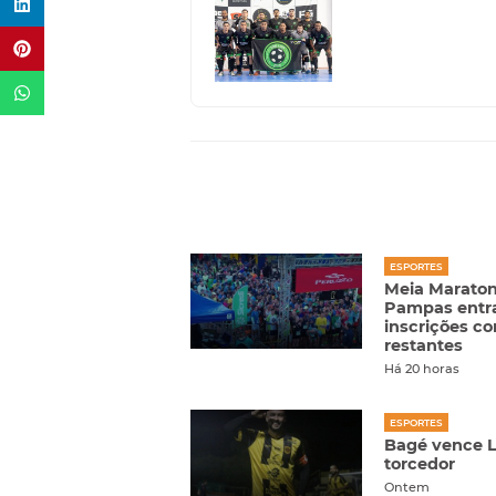
ESPORTES
Meia Maraton
Pampas entra 
inscrições c
restantes
Há 20 horas
ESPORTES
Bagé vence L
torcedor
Ontem