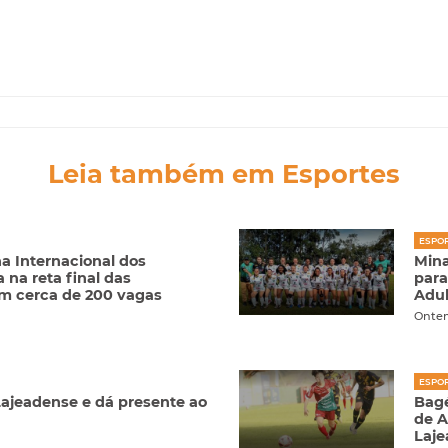
Leia também em Esportes
ESPO
a Internacional dos
Mina
na reta final das
para
om cerca de 200 vagas
Adul
Onte
ESPO
ajeadense e dá presente ao
Bagé
de A
Laj