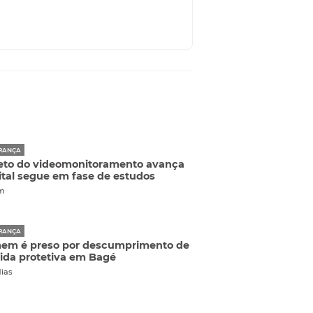
RANÇA
eto do videomonitoramento avança
ital segue em fase de estudos
m
RANÇA
em é preso por descumprimento de
da protetiva em Bagé
dias