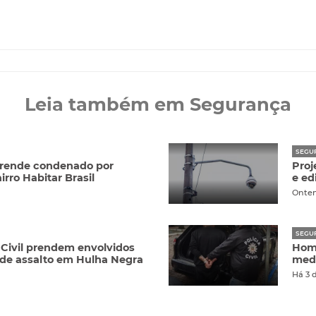
Leia também em Segurança
SEGU
 prende condenado por
Proj
irro Habitar Brasil
e ed
Onte
SEGU
 Civil prendem envolvidos
Hom
 de assalto em Hulha Negra
medi
Há 3 