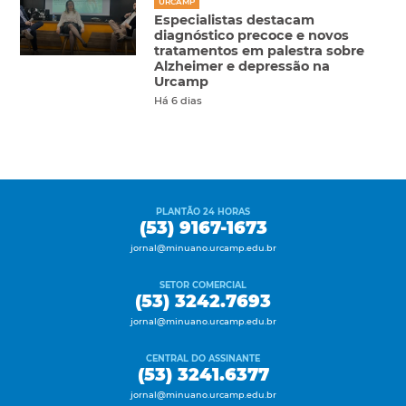
URCAMP
Especialistas destacam
diagnóstico precoce e novos
tratamentos em palestra sobre
Alzheimer e depressão na
Urcamp
Há 6 dias
PLANTÃO 24 HORAS
(53) 9167-1673
jornal@minuano.urcamp.edu.br
SETOR COMERCIAL
(53) 3242.7693
jornal@minuano.urcamp.edu.br
CENTRAL DO ASSINANTE
(53) 3241.6377
jornal@minuano.urcamp.edu.br