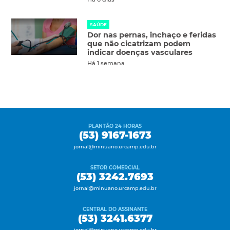
SAÚDE
Dor nas pernas, inchaço e feridas
que não cicatrizam podem
indicar doenças vasculares
Há 1 semana
PLANTÃO 24 HORAS
(53) 9167-1673
jornal@minuano.urcamp.edu.br
SETOR COMERCIAL
(53) 3242.7693
jornal@minuano.urcamp.edu.br
CENTRAL DO ASSINANTE
(53) 3241.6377
jornal@minuano.urcamp.edu.br