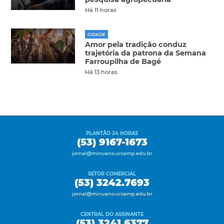
Há 11 horas
CIDADE
Amor pela tradição conduz
trajetória da patrona da Semana
Farroupilha de Bagé
Há 13 horas
PLANTÃO 24 HORAS
(53) 9167-1673
jornal@minuano.urcamp.edu.br
SETOR COMERCIAL
(53) 3242.7693
jornal@minuano.urcamp.edu.br
CENTRAL DO ASSINANTE
(53) 3241.6377