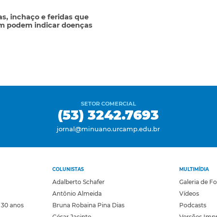
s, inchaço e feridas que
am podem indicar doenças
SETOR COMERCIAL
(53) 3242.7693
jornal@minuano.urcamp.edu.br
COLUNISTAS
MULTIMÍDIA
Adalberto Schafer
Galeria de F
Antônio Almeida
Vídeos
 30 anos
Bruna Robaina Pina Dias
Podcasts
César Jacinto
Versões Imp