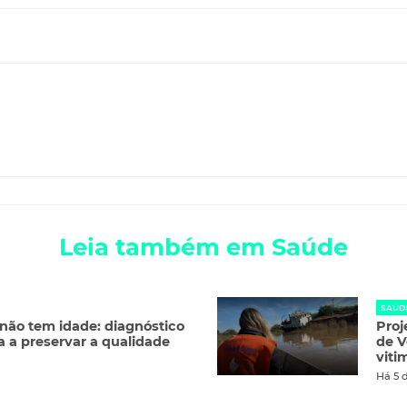
Leia também em Saúde
SAÚD
ão tem idade: diagnóstico
Proj
a a preservar a qualidade
de V
viti
Há 5 