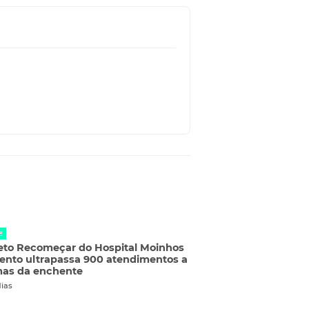
E
eto Recomeçar do Hospital Moinhos
ento ultrapassa 900 atendimentos a
mas da enchente
dias