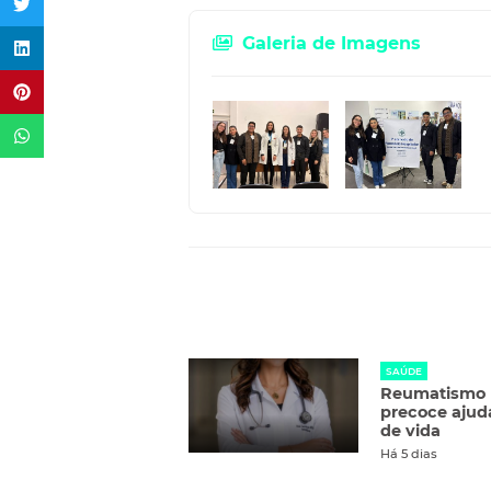
Galeria de Imagens
SAÚDE
Reumatismo n
precoce ajud
de vida
Há 5 dias