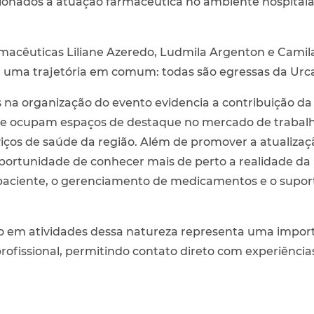
ionados à atuação farmacêutica no ambiente hospitala
 farmacêuticas Liliane Azeredo, Ludmila Argenton e Cami
m uma trajetória em comum: todas são egressas da Ur
na organização do evento evidencia a contribuição da 
hoje ocupam espaços de destaque no mercado de trab
rviços de saúde da região. Além de promover a atualiza
ortunidade de conhecer mais de perto a realidade da 
paciente, o gerenciamento de medicamentos e o suporte
ão em atividades dessa natureza representa uma impor
ofissional, permitindo contato direto com experiências