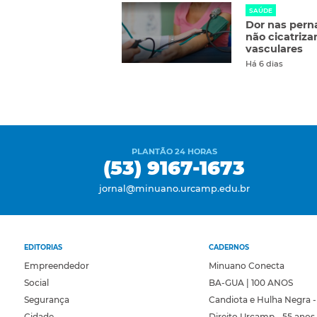
SAÚDE
Dor nas perna
não cicatriz
vasculares
Há 6 dias
PLANTÃO 24 HORAS
(53) 9167-1673
jornal@minuano.urcamp.edu.br
EDITORIAS
CADERNOS
Empreendedor
Minuano Conecta
Social
BA-GUA | 100 ANOS
Segurança
Candiota e Hulha Negra -
Cidade
Direito Urcamp - 55 anos