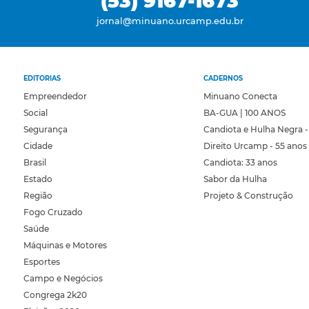
(53) 9167-1673
jornal@minuano.urcamp.edu.br
EDITORIAS
CADERNOS
Empreendedor
Minuano Conecta
Social
BA-GUA | 100 ANOS
Segurança
Candiota e Hulha Negra -
Cidade
Direito Urcamp - 55 anos
Brasil
Candiota: 33 anos
Estado
Sabor da Hulha
Região
Projeto & Construção
Fogo Cruzado
Saúde
Máquinas e Motores
Esportes
Campo e Negócios
Congrega 2k20