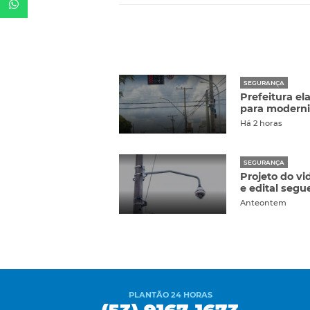
SEGURANÇA
Prefeitura el
para moderni
Há 2 horas
SEGURANÇA
Projeto do v
e edital segu
Anteontem
PLANTÃO 24 HORAS