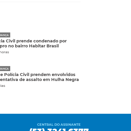
RANÇA
cia Civil prende condenado por
pro no bairro Habitar Brasil
 horas
RANÇA
e Polícia Civil prendem envolvidos
entativa de assalto em Hulha Negra
dias
CENTRAL DO ASSINANTE