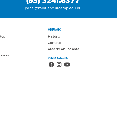
(53) 3241.6377
jornal@minuano.urcamp.edu.br
MINUANO
otos
História
Contato
Área do Anunciante
ressas
REDES SOCIAIS