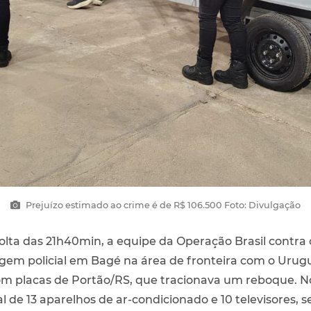
Prejuízo estimado ao crime é de R$ 106.500 Foto: Divulgação
volta das 21h40min, a equipe da Operação Brasil contra 
em policial em Bagé na área de fronteira com o Uruguai
om placas de Portão/RS, que tracionava um reboque. No
al de 13 aparelhos de ar-condicionado e 10 televisores