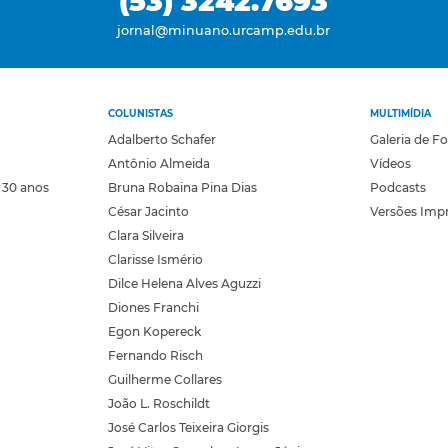
(53) 3242.7693
jornal@minuano.urcamp.edu.br
COLUNISTAS
MULTIMÍDIA
Adalberto Schafer
Galeria de F
Antônio Almeida
Vídeos
 30 anos
Bruna Robaina Pina Dias
Podcasts
César Jacinto
Versões Imp
Clara Silveira
Clarisse Ismério
Dilce Helena Alves Aguzzi
Diones Franchi
Egon Kopereck
Fernando Risch
Guilherme Collares
João L. Roschildt
José Carlos Teixeira Giorgis