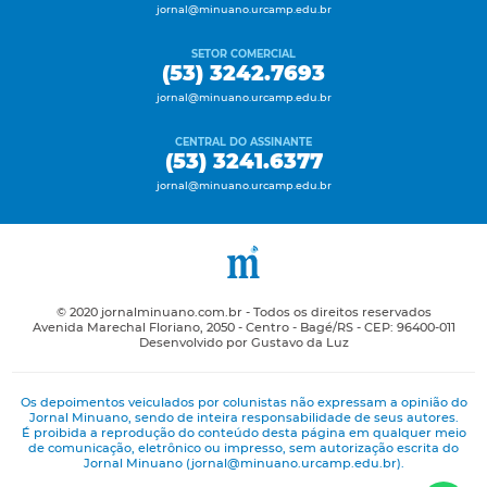
jornal@minuano.urcamp.edu.br
SETOR COMERCIAL
(53) 3242.7693
jornal@minuano.urcamp.edu.br
CENTRAL DO ASSINANTE
(53) 3241.6377
jornal@minuano.urcamp.edu.br
© 2020 jornalminuano.com.br - Todos os direitos reservados
Avenida Marechal Floriano, 2050 - Centro - Bagé/RS - CEP: 96400-011
Desenvolvido por Gustavo da Luz
Os depoimentos veiculados por colunistas não expressam a opinião do
Jornal Minuano, sendo de inteira responsabilidade de seus autores.
É proibida a reprodução do conteúdo desta página em qualquer meio
de comunicação, eletrônico ou impresso, sem autorização escrita do
Jornal Minuano (jornal@minuano.urcamp.edu.br).