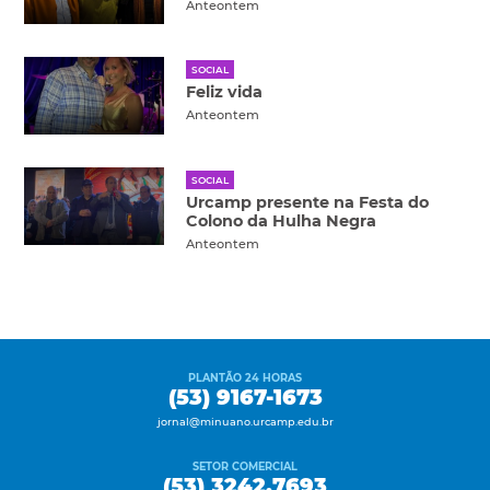
Anteontem
SOCIAL
Feliz vida
Anteontem
SOCIAL
Urcamp presente na Festa do
Colono da Hulha Negra
Anteontem
PLANTÃO 24 HORAS
(53) 9167-1673
jornal@minuano.urcamp.edu.br
SETOR COMERCIAL
(53) 3242.7693