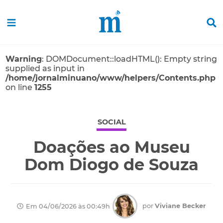
Warning
: DOMDocument::loadHTML(): Empty string
supplied as input in
/home/jornalminuano/www/helpers/Contents.php
on line
1255
SOCIAL
Doações ao Museu
Dom Diogo de Souza
por
Viviane Becker
Em 04/06/2026 às 00:49h