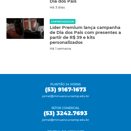
Dia dos Pais
Há 3 dias
EMPREENDEDOR
Líder Premium lança campanha
de Dia dos Pais com presentes a
partir de R$ 39 e kits
personalizados
Há 1 semana
PLANTÃO 24 HORAS
(53) 9167-1673
jornal@minuano.urcamp.edu.br
SETOR COMERCIAL
(53) 3242.7693
jornal@minuano.urcamp.edu.br