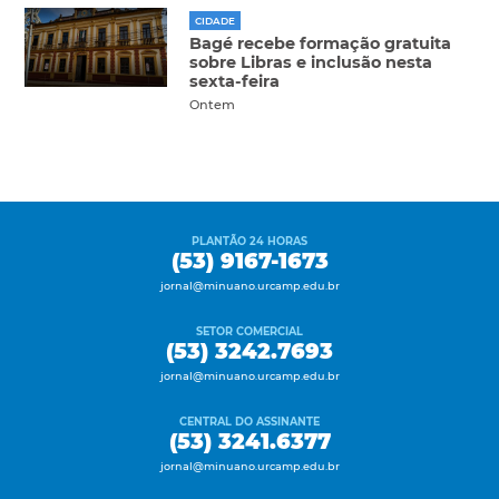
CIDADE
Bagé recebe formação gratuita
sobre Libras e inclusão nesta
sexta-feira
Ontem
PLANTÃO 24 HORAS
(53) 9167-1673
jornal@minuano.urcamp.edu.br
SETOR COMERCIAL
(53) 3242.7693
jornal@minuano.urcamp.edu.br
CENTRAL DO ASSINANTE
(53) 3241.6377
jornal@minuano.urcamp.edu.br