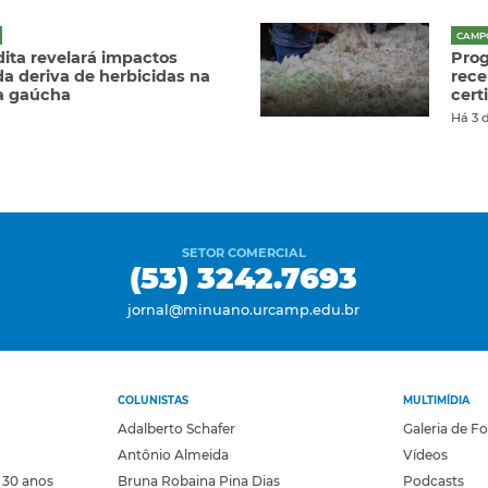
CAMP
ita revelará impactos
Prog
a deriva de herbicidas na
rece
ra gaúcha
cert
Há 3 
SETOR COMERCIAL
(53) 3242.7693
jornal@minuano.urcamp.edu.br
COLUNISTAS
MULTIMÍDIA
Adalberto Schafer
Galeria de F
Antônio Almeida
Vídeos
 30 anos
Bruna Robaina Pina Dias
Podcasts