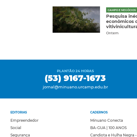
CAMPO E NEGÓCIOS
Pesquisa inéd
econômicos d
vitivinicultu
Ontem
PLANTÃO 24 HORAS
(53) 9167-1673
jornal@minuano.urcamp.edu.br
EDITORIAS
CADERNOS
Empreendedor
Minuano Conecta
Social
BA-GUA | 100 ANOS
Segurança
Candiota e Hulha Negra -