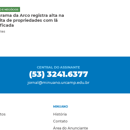
O E NEGÓCIOS
rama da Arco registra alta na
ita de propriedades com lã
ificada
dias
CENTRAL DO ASSINANTE
(53) 3241.6377
jornal@minuano.urcamp.edu.br
MINUANO
otos
História
Contato
Área do Anunciante