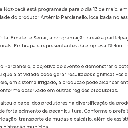
da Noz-pecã está programada para o dia 13 de maio, em
dade do produtor Artêmio Parcianello, localizada no a
ota, Emater e Senar, a programação prevê a participaç
rurais, Embrapa e representantes da empresa Divinut, d
 Parcianello, o objetivo do evento é demonstrar o pot
u que a atividade pode gerar resultados significativo
le, em sistema irrigado, a produção pode alcançar entr
conforme observado em outras regiões produtoras.
ssaltou o papel dos produtores na diversificação da pr
fortalecimento da pecanicultura. Conforme o prefeito, 
irrigação, transporte de mudas e calcário, além de assis
inistração municipal.