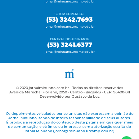
jornal@minuano.urcamp.edu.br
SETOR COMERCIAL
(53) 3242.7693
jornal@minuano.urcamp.edu.br
CENTRAL DO ASSINANTE
(53) 3241.6377
jornal@minuano.urcamp.edu.br
© 2020 jornalminuano.com.br - Todos os direitos reservados
Avenida Marechal Floriano, 2050 - Centro - Bagé/RS - CEP: 96400-011
Desenvolvido por Gustavo da Luz
Os depoimentos veiculados por colunistas não expressam a opinião do
Jornal Minuano, sendo de inteira responsabilidade de seus autores.
É proibida a reprodução do conteúdo desta página em qualquer meio
de comunicação, eletrônico ou impresso, sem autorização escrita do
Jornal Minuano (jornal@minuano.urcamp.edu.br).