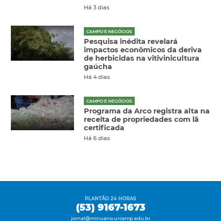
Há 3 dias
CAMPO E NEGÓCIOS
Pesquisa inédita revelará
impactos econômicos da deriva
de herbicidas na vitivinicultura
gaúcha
Há 4 dias
CAMPO E NEGÓCIOS
Programa da Arco registra alta na
receita de propriedades com lã
certificada
Há 6 dias
PLANTÃO 24 HORAS
(53) 9167-1673
jornal@minuano.urcamp.edu.br