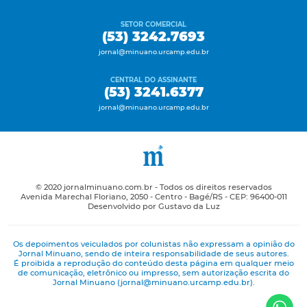
SETOR COMERCIAL
(53) 3242.7693
jornal@minuano.urcamp.edu.br
CENTRAL DO ASSINANTE
(53) 3241.6377
jornal@minuano.urcamp.edu.br
© 2020 jornalminuano.com.br - Todos os direitos reservados
Avenida Marechal Floriano, 2050 - Centro - Bagé/RS - CEP: 96400-011
Desenvolvido por Gustavo da Luz
Os depoimentos veiculados por colunistas não expressam a opinião do
Jornal Minuano, sendo de inteira responsabilidade de seus autores.
É proibida a reprodução do conteúdo desta página em qualquer meio
de comunicação, eletrônico ou impresso, sem autorização escrita do
Jornal Minuano (jornal@minuano.urcamp.edu.br).