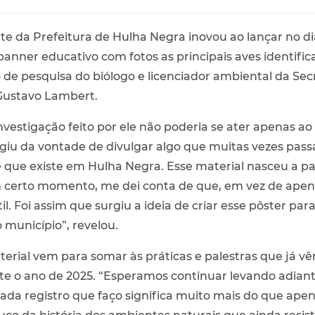
 da Prefeitura de Hulha Negra inovou ao lançar no di
banner educativo com fotos as principais aves identific
ho de pesquisa do biólogo e licenciador ambiental da Se
Gustavo Lambert.
vestigação feito por ele não poderia se ater apenas ao
rgiu da vontade de divulgar algo que muitas vezes pass
e que existe em Hulha Negra. Esse material nasceu a par
 certo momento, me dei conta de que, em vez de apena
. Foi assim que surgiu a ideia de criar esse pôster para
 município”, revelou.
erial vem para somar às práticas e palestras que já vê
e o ano de 2025. “Esperamos continuar levando adiant
ada registro que faço significa muito mais do que ap