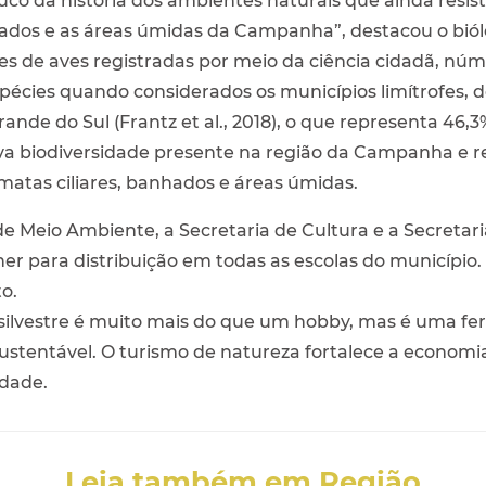
co da história dos ambientes naturais que ainda resis
nhados e as áreas úmidas da Campanha”, destacou o biól
cies de aves registradas por meio da ciência cidadã, 
pécies quando considerados os municípios limítrofes, 
ande do Sul (Frantz et al., 2018), o que representa 46,
 biodiversidade presente na região da Campanha e r
atas ciliares, banhados e áreas úmidas.
 Meio Ambiente, a Secretaria de Cultura e a Secretar
er para distribuição em todas as escolas do município.
o.
 silvestre é muito mais do que um hobby, mas é uma f
stentável. O turismo de natureza fortalece a economia 
idade.
Leia também em Região