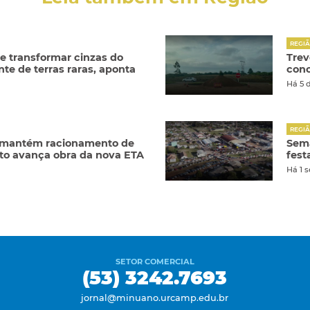
REGI
e transformar cinzas do
Trev
te de terras raras, aponta
conc
Há 5 
REGI
 mantém racionamento de
Sema
o avança obra da nova ETA
fest
Há 1 
SETOR COMERCIAL
(53) 3242.7693
jornal@minuano.urcamp.edu.br