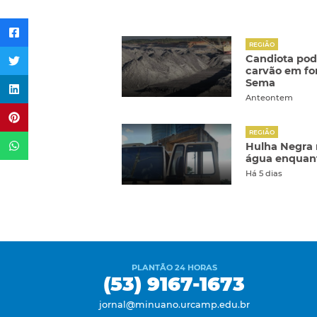
REGIÃO
Candiota pod
carvão em fon
Sema
Anteontem
REGIÃO
Hulha Negra
água enquant
Há 5 dias
PLANTÃO 24 HORAS
(53) 9167-1673
jornal@minuano.urcamp.edu.br