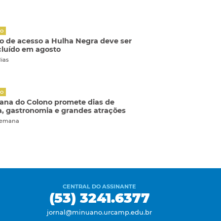
ÃO
o de acesso a Hulha Negra deve ser
luído em agosto
dias
ÃO
na do Colono promete dias de
a, gastronomia e grandes atrações
semana
CENTRAL DO ASSINANTE
(53) 3241.6377
jornal@minuano.urcamp.edu.br