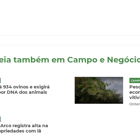
eia também em Campo e Negóci
CAMP
á 934 ovinos e exigirá
Pesq
 por DNA dos animais
econ
viti
Onte
rco registra alta na
opriedades com lã