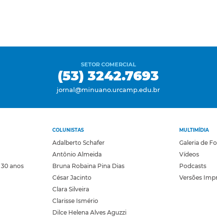
SETOR COMERCIAL
(53) 3242.7693
jornal@minuano.urcamp.edu.br
COLUNISTAS
MULTIMÍDIA
Adalberto Schafer
Galeria de F
Antônio Almeida
Vídeos
 30 anos
Bruna Robaina Pina Dias
Podcasts
César Jacinto
Versões Imp
Clara Silveira
Clarisse Ismério
Dilce Helena Alves Aguzzi