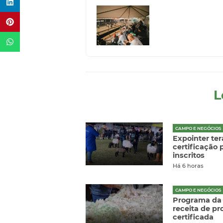
L
CAMPO E NEGÓCIOS
Expointer ter
certificação
inscritos
Há 6 horas
CAMPO E NEGÓCIOS
Programa da A
receita de pr
certificada