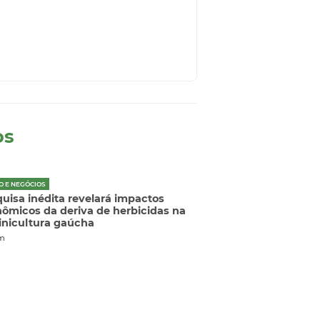
os
O E NEGÓCIOS
uisa inédita revelará impactos
ômicos da deriva de herbicidas na
vinicultura gaúcha
m