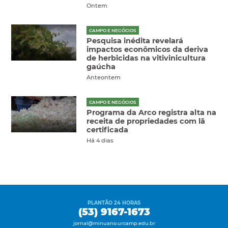
Ontem
CAMPO E NEGÓCIOS
Pesquisa inédita revelará
impactos econômicos da deriva
de herbicidas na vitivinicultura
gaúcha
Anteontem
CAMPO E NEGÓCIOS
Programa da Arco registra alta na
receita de propriedades com lã
certificada
Há 4 dias
PLANTÃO 24 HORAS
(53) 9167-1673
jornal@minuano.urcamp.edu.br