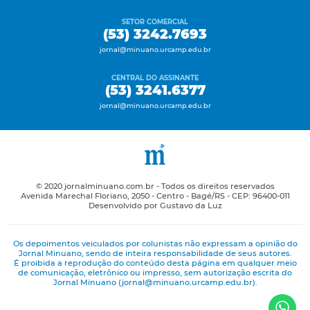
SETOR COMERCIAL
(53) 3242.7693
jornal@minuano.urcamp.edu.br
CENTRAL DO ASSINANTE
(53) 3241.6377
jornal@minuano.urcamp.edu.br
© 2020 jornalminuano.com.br - Todos os direitos reservados
Avenida Marechal Floriano, 2050 - Centro - Bagé/RS - CEP: 96400-011
Desenvolvido por Gustavo da Luz
Os depoimentos veiculados por colunistas não expressam a opinião do
Jornal Minuano, sendo de inteira responsabilidade de seus autores.
É proibida a reprodução do conteúdo desta página em qualquer meio
de comunicação, eletrônico ou impresso, sem autorização escrita do
Jornal Minuano (jornal@minuano.urcamp.edu.br).