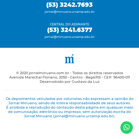
(53) 3242.7693
jornal@minuano.urcamp.edu.br
CENTRAL DO ASSINANTE
(53) 3241.6377
jornal@minuano.urcamp.edu.br
© 2020 jornalminuano.com.br - Todos os direitos reservados
Avenida Marechal Floriano, 2050 - Centro - Bagé/RS - CEP: 96400-011
Desenvolvido por Gustavo da Luz
Os depoimentos veiculados por colunistas não expressam a opinião do
Jornal Minuano, sendo de inteira responsabilidade de seus autores.
É proibida a reprodução do conteúdo desta página em qualquer meio
de comunicação, eletrônico ou impresso, sem autorização escrita do
Jornal Minuano (jornal@minuano.urcamp.edu.br).