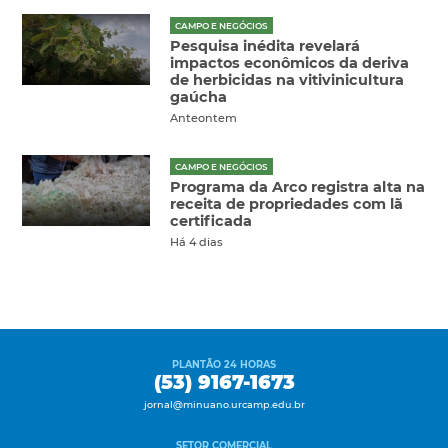
CAMPO E NEGÓCIOS
Pesquisa inédita revelará
impactos econômicos da deriva
de herbicidas na vitivinicultura
gaúcha
Anteontem
CAMPO E NEGÓCIOS
Programa da Arco registra alta na
receita de propriedades com lã
certificada
Há 4 dias
PLANTÃO 24 HORAS
(53) 9167-1673
jornal@minuano.urcamp.edu.br
SETOR COMERCIAL