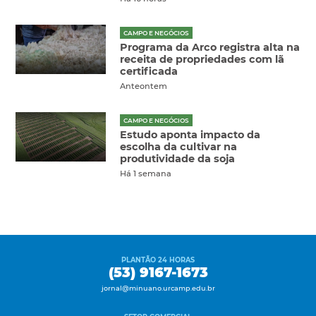
CAMPO E NEGÓCIOS
Programa da Arco registra alta na
receita de propriedades com lã
certificada
Anteontem
CAMPO E NEGÓCIOS
Estudo aponta impacto da
escolha da cultivar na
produtividade da soja
Há 1 semana
PLANTÃO 24 HORAS
(53) 9167-1673
jornal@minuano.urcamp.edu.br