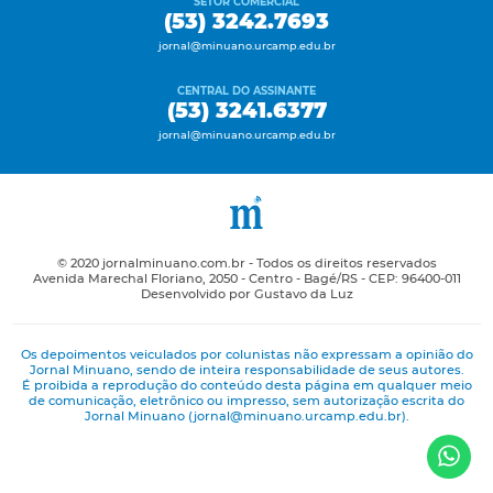
SETOR COMERCIAL
(53) 3242.7693
jornal@minuano.urcamp.edu.br
CENTRAL DO ASSINANTE
(53) 3241.6377
jornal@minuano.urcamp.edu.br
© 2020 jornalminuano.com.br - Todos os direitos reservados
Avenida Marechal Floriano, 2050 - Centro - Bagé/RS - CEP: 96400-011
Desenvolvido por Gustavo da Luz
Os depoimentos veiculados por colunistas não expressam a opinião do
Jornal Minuano, sendo de inteira responsabilidade de seus autores.
É proibida a reprodução do conteúdo desta página em qualquer meio
de comunicação, eletrônico ou impresso, sem autorização escrita do
Jornal Minuano (jornal@minuano.urcamp.edu.br).