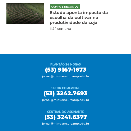
CAMPO E NEGÓCIOS
Estudo aponta impacto da
escolha da cultivar na
produtividade da soja
Há 1 semana
PLANTÃO 24 HORAS
(53) 9167-1673
jornal@minuano.urcamp.edu.br
SETOR COMERCIAL
(53) 3242.7693
jornal@minuano.urcamp.edu.br
CENTRAL DO ASSINANTE
(53) 3241.6377
jornal@minuano.urcamp.edu.br