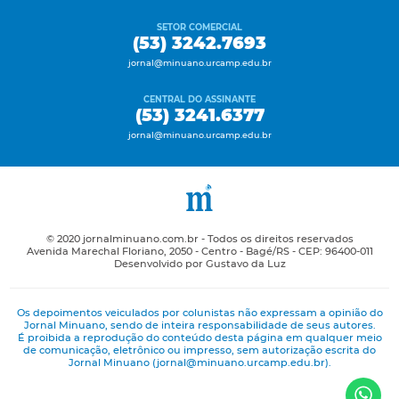
SETOR COMERCIAL
(53) 3242.7693
jornal@minuano.urcamp.edu.br
CENTRAL DO ASSINANTE
(53) 3241.6377
jornal@minuano.urcamp.edu.br
© 2020 jornalminuano.com.br - Todos os direitos reservados
Avenida Marechal Floriano, 2050 - Centro - Bagé/RS - CEP: 96400-011
Desenvolvido por Gustavo da Luz
Os depoimentos veiculados por colunistas não expressam a opinião do
Jornal Minuano, sendo de inteira responsabilidade de seus autores.
É proibida a reprodução do conteúdo desta página em qualquer meio
de comunicação, eletrônico ou impresso, sem autorização escrita do
Jornal Minuano (jornal@minuano.urcamp.edu.br).