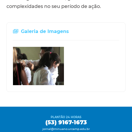
complexidades no seu período de ação.
Galeria de Imagens
PLANTÃO 24 HORAS
(53) 9167-1673
jornal@minuano.urcamp.edu.br