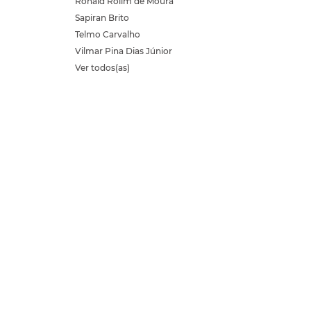
Ronald Rolim de Moura
Sapiran Brito
Telmo Carvalho
Vilmar Pina Dias Júnior
Ver todos(as)