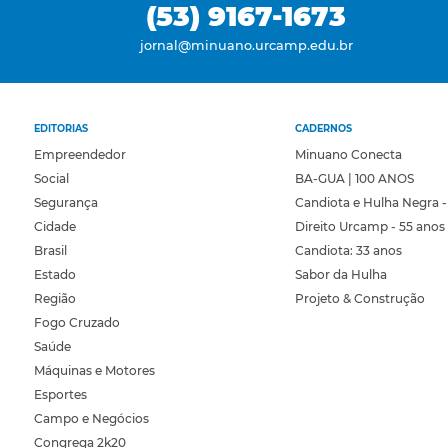
(53) 9167-1673
jornal@minuano.urcamp.edu.br
EDITORIAS
CADERNOS
Empreendedor
Minuano Conecta
Social
BA-GUA | 100 ANOS
Segurança
Candiota e Hulha Negra -
Cidade
Direito Urcamp - 55 anos
Brasil
Candiota: 33 anos
Estado
Sabor da Hulha
Região
Projeto & Construção
Fogo Cruzado
Saúde
Máquinas e Motores
Esportes
Campo e Negócios
Congrega 2k20