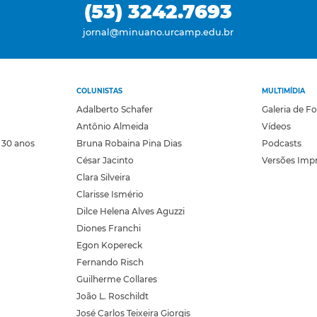
(53) 3242.7693
jornal@minuano.urcamp.edu.br
COLUNISTAS
MULTIMÍDIA
Adalberto Schafer
Galeria de F
Antônio Almeida
Vídeos
 30 anos
Bruna Robaina Pina Dias
Podcasts
César Jacinto
Versões Imp
Clara Silveira
Clarisse Ismério
Dilce Helena Alves Aguzzi
Diones Franchi
Egon Kopereck
Fernando Risch
Guilherme Collares
João L. Roschildt
José Carlos Teixeira Giorgis