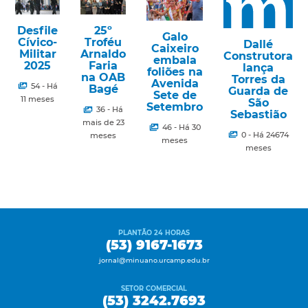
Desfile
25º
Galo
Cívico-
Troféu
Dallé
Caixeiro
Militar
Arnaldo
Construtora
embala
2025
Faria
lança
foliões na
na OAB
Torres da
Avenida
54 - Há
Bagé
Guarda de
Sete de
11 meses
São
Setembro
36 - Há
Sebastião
mais de 23
46 - Há 30
0 - Há 24674
meses
meses
meses
PLANTÃO 24 HORAS
(53) 9167-1673
jornal@minuano.urcamp.edu.br
SETOR COMERCIAL
(53) 3242.7693