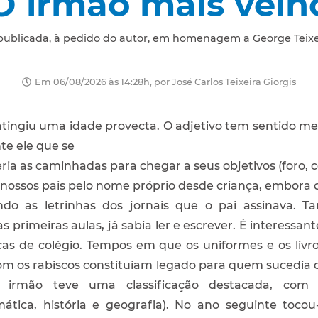
O irmão mais velh
publicada, à pedido do autor, em homenagem a George Teixei
Em 06/08/2026 às 14:28h, por José Carlos Teixeira Giorgis
tingiu uma idade provecta. O adjetivo tem sentido m
te ele que se
eria as caminhadas para chegar a seus objetivos (foro, c
a nossos pais pelo nome próprio desde criança, embora 
ando as letrinhas dos jornais que o pai assinava
 primeiras aulas, já sabia ler e escrever. É interessa
as de colégio. Tempos em que os uniformes e os liv
m os rabiscos constituíam legado para quem sucedia 
irmão teve uma classificação destacada, com 
ática, história e geografia). No ano seguinte to