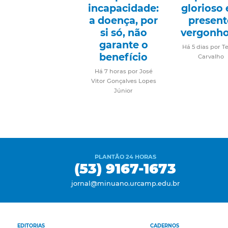
incapacidade:
glorioso 
a doença, por
present
si só, não
vergonh
garante o
Há 5 dias por T
benefício
Carvalho
Há 7 horas por José
Vitor Gonçalves Lopes
Júnior
PLANTÃO 24 HORAS
(53) 9167-1673
jornal@minuano.urcamp.edu.br
EDITORIAS
CADERNOS