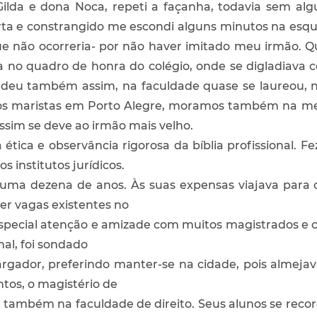
Gilda e dona Noca, repeti a façanha, todavia sem al
orta e constrangido me escondi alguns minutos na esqui
 não ocorreria- por não haver imitado meu irmão. Qu
da no quadro de honra do colégio, onde se digladiava 
ocedeu também assim, na faculdade quase se laureou, 
dos maristas em Porto Alegre, moramos também na mes
assim se deve ao irmão mais velho.
ética e observância rigorosa da bíblia profissional. 
s institutos jurídicos.
uma dezena de anos. Às suas expensas viajava para o
r vagas existentes no
special atenção e amizade com muitos magistrados e 
nal, foi sondado
rgador, preferindo manter-se na cidade, pois almeja
os, o magistério de
, também na faculdade de direito. Seus alunos se rec