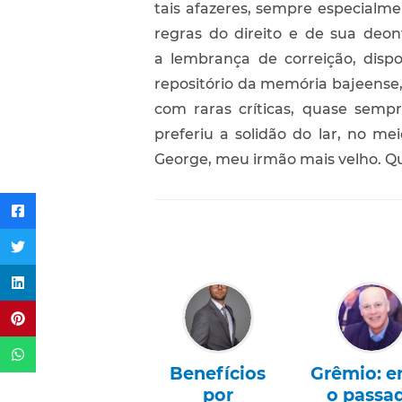
tais afazeres, sempre especialme
regras do direito e de sua deon
a lembrança de correição, dispo
repositório da memória bajeense
com raras críticas, quase sempr
preferiu a solidão do lar, no m
George, meu irmão mais velho. Qu
Benefícios
Grêmio: e
por
o passa