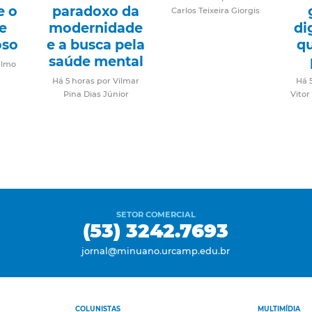
e o
paradoxo da
Carlos Teixeira Giorgis
e
modernidade
di
oso
e a busca pela
q
saúde mental
elmo
Há 5 horas por Vilmar
Há 
Pina Dias Júnior
Vitor
SETOR COMERCIAL
(53) 3242.7693
jornal@minuano.urcamp.edu.br
COLUNISTAS
MULTIMÍDIA