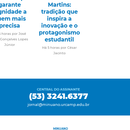
garante
Martins:
gnidade a
tradição que
uem mais
inspira a
precisa
inovação e o
protagonismo
5 horas por José
estudantil
 Gonçalves Lopes
Júnior
Há 5 horas por César
Jacinto
CENTRAL DO ASSINANTE
(53) 3241.6377
jornal@minuano.urcamp.edu.br
MINUANO