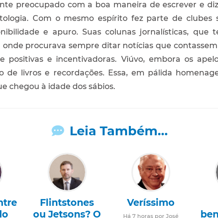
nte preocupado com a boa maneira de escrever e dize
tologia. Com o mesmo espírito fez parte de clubes s
nibilidade e apuro. Suas colunas jornalísticas, que 
, onde procurava sempre ditar notícias que contassem
e positivas e incentivadoras. Viúvo, embora os apelo
eio de livros e recordações. Essa, em pálida homenag
e chegou à idade dos sábios.
Leia Também...
ntre
Flintstones
Veríssimo
do
ou Jetsons? O
ben
Há 7 horas por José