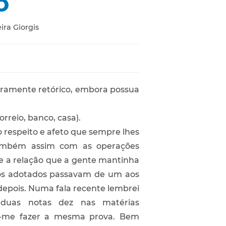
o
ra Giorgis
eramente retórico, embora possua
orreio, banco, casa).
o respeito e afeto que sempre lhes
. Também assim com as operações
nte a relação que a gente mantinha
ros adotados passavam de um aos
depois. Numa fala recente lembrei
duas notas dez nas matérias
cou-me fazer a mesma prova. Bem