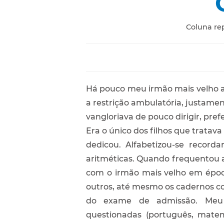
Coluna re
Há pouco meu irmão mais velho a
a restrição ambulatória, justamen
vangloriava de pouco dirigir, pref
Era o único dos filhos que tratav
dedicou. Alfabetizou-se record
aritméticas. Quando frequentou as
com o irmão mais velho em époc
outros, até mesmo os cadernos co
do exame de admissão. Meu 
questionadas (português, matem