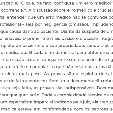
lação é: "O que, de fato, configura um erro médico?
l ocorrência?". A discussão sobre erro médico é crucia
tal entender que um erro médico não se confunde c
fissional – seja por negligência (omissão), imprudênci
– que causa dano ao paciente. Diante da suspeita de um
alienáveis. O primeiro e mais básico é o acesso integr
ompleta do paciente e é sua propriedade, sendo cruci
ão médica qualificada é fundamental para obter uma a
nformação clara e transparente sobre o ocorrido, exig
, há um aforismo popular: "o que não está nos autos n
 ainda mais peso. As provas são a espinha dorsal 
 que de fato aconteceu. Sem uma documentação robust
stiça seja feita, as provas são indispensáveis. Docu
para qualquer ação. Dada a complexidade técnica da 
m especialista imparcial indicado pelo juiz, ela traduz
ta médica esteve em conformidade com os padrões e