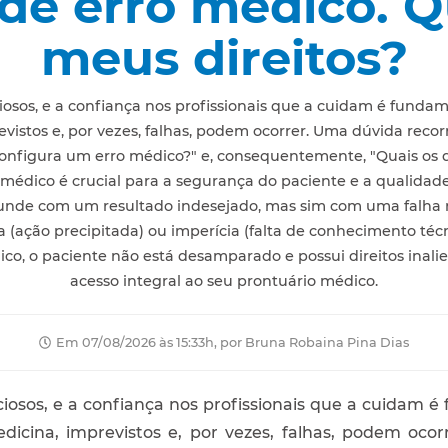
 de erro médico. Q
meus direitos?
osos, e a confiança nos profissionais que a cuidam é funda
istos e, por vezes, falhas, podem ocorrer. Uma dúvida reco
 configura um erro médico?" e, consequentemente, "Quais os di
o médico é crucial para a segurança do paciente e a qualid
nde com um resultado indesejado, mas sim com uma falha na
 (ação precipitada) ou imperícia (falta de conhecimento téc
o, o paciente não está desamparado e possui direitos inalie
acesso integral ao seu prontuário médico.
Em 07/08/2026 às 15:33h, por Bruna Robaina Pina Dias
iosos, e a confiança nos profissionais que a cuidam 
icina, imprevistos e, por vezes, falhas, podem ocor