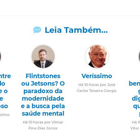
Leia Também...
ntre
Flintstones
Veríssimo
do
ou Jetsons? O
ben
Há 10 horas por José
e o
paradoxo da
Carlos Teixeira Giorgis
e
modernidade
di
oso
e a busca pela
q
saúde mental
Telmo
Há 10 horas por Vilmar
Há 1
Pina Dias Júnior
Vitor