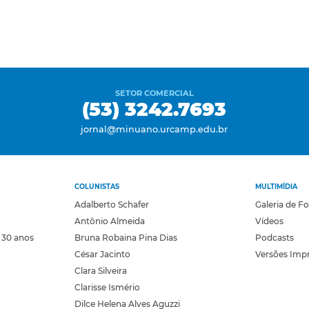
SETOR COMERCIAL
(53) 3242.7693
jornal@minuano.urcamp.edu.br
COLUNISTAS
MULTIMÍDIA
Adalberto Schafer
Galeria de F
Antônio Almeida
Vídeos
 30 anos
Bruna Robaina Pina Dias
Podcasts
César Jacinto
Versões Imp
Clara Silveira
Clarisse Ismério
Dilce Helena Alves Aguzzi