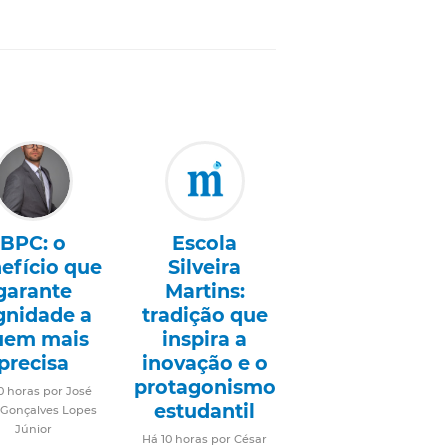
BPC: o
Escola
efício que
Silveira
garante
Martins:
gnidade a
tradição que
uem mais
inspira a
precisa
inovação e o
protagonismo
0 horas por José
estudantil
 Gonçalves Lopes
Júnior
Há 10 horas por César