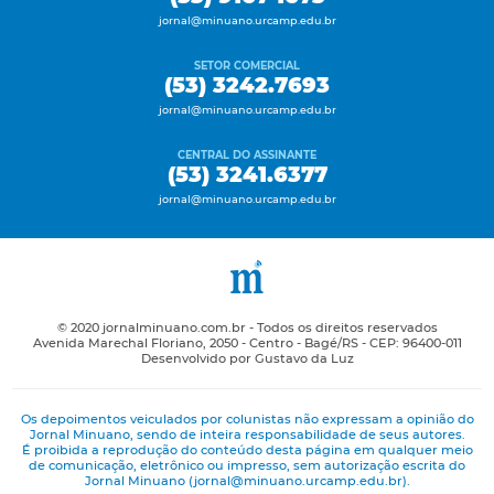
jornal@minuano.urcamp.edu.br
SETOR COMERCIAL
(53) 3242.7693
jornal@minuano.urcamp.edu.br
CENTRAL DO ASSINANTE
(53) 3241.6377
jornal@minuano.urcamp.edu.br
© 2020 jornalminuano.com.br - Todos os direitos reservados
Avenida Marechal Floriano, 2050 - Centro - Bagé/RS - CEP: 96400-011
Desenvolvido por Gustavo da Luz
Os depoimentos veiculados por colunistas não expressam a opinião do
Jornal Minuano, sendo de inteira responsabilidade de seus autores.
É proibida a reprodução do conteúdo desta página em qualquer meio
de comunicação, eletrônico ou impresso, sem autorização escrita do
Jornal Minuano (jornal@minuano.urcamp.edu.br).