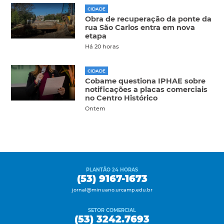
CIDADE
Obra de recuperação da ponte da
rua São Carlos entra em nova
etapa
Há 20 horas
CIDADE
Cobame questiona IPHAE sobre
notificações a placas comerciais
no Centro Histórico
Ontem
PLANTÃO 24 HORAS
(53) 9167-1673
jornal@minuano.urcamp.edu.br
SETOR COMERCIAL
(53) 3242.7693